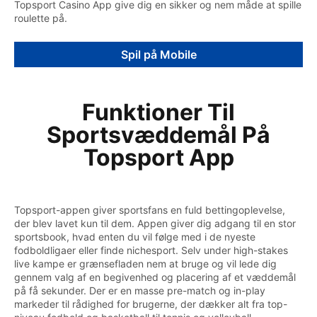
Topsport Casino App give dig en sikker og nem måde at spille
roulette på.
Spil på Mobile
Funktioner Til
Sportsvæddemål På
Topsport App
Topsport-appen giver sportsfans en fuld bettingoplevelse,
der blev lavet kun til dem. Appen giver dig adgang til en stor
sportsbook, hvad enten du vil følge med i de nyeste
fodboldligaer eller finde nichesport. Selv under high-stakes
live kampe er grænsefladen nem at bruge og vil lede dig
gennem valg af en begivenhed og placering af et væddemål
på få sekunder. Der er en masse pre-match og in-play
markeder til rådighed for brugerne, der dækker alt fra top-