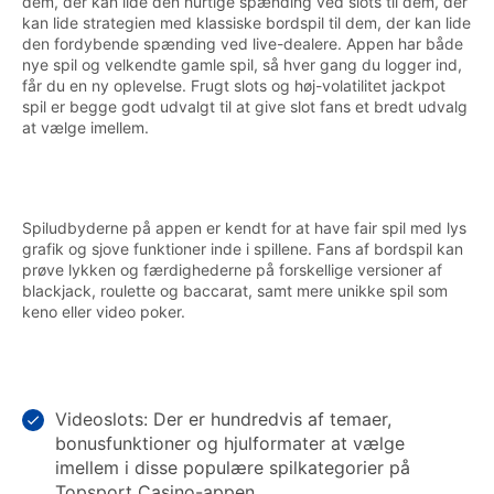
dem, der kan lide den hurtige spænding ved slots til dem, der
kan lide strategien med klassiske bordspil til dem, der kan lide
den fordybende spænding ved live-dealere. Appen har både
nye spil og velkendte gamle spil, så hver gang du logger ind,
får du en ny oplevelse. Frugt slots og høj-volatilitet jackpot
spil er begge godt udvalgt til at give slot fans et bredt udvalg
at vælge imellem.
Spiludbyderne på appen er kendt for at have fair spil med lys
grafik og sjove funktioner inde i spillene. Fans af bordspil kan
prøve lykken og færdighederne på forskellige versioner af
blackjack, roulette og baccarat, samt mere unikke spil som
keno eller video poker.
Videoslots: Der er hundredvis af temaer,
bonusfunktioner og hjulformater at vælge
imellem i disse populære spilkategorier på
Topsport Casino-appen.