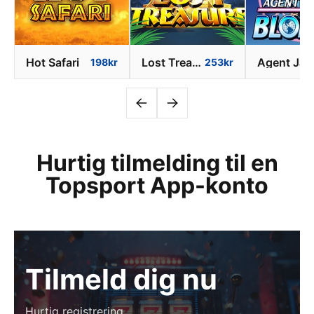
Hot Safari
Lost Treasure
Ag
198kr
253kr
Hurtig tilmelding til en
Topsport App-konto
Tilmeld dig nu
Hurtig registrering