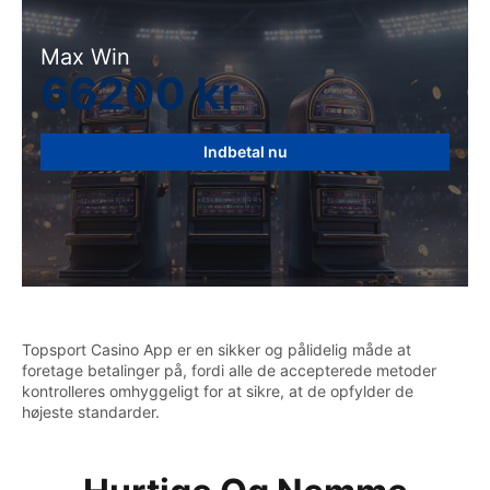
Max Win
66200 kr
Indbetal nu
Topsport Casino App er en sikker og pålidelig måde at
foretage betalinger på, fordi alle de accepterede metoder
kontrolleres omhyggeligt for at sikre, at de opfylder de
højeste standarder.