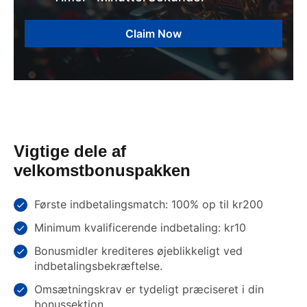
Claim Now
Vigtige dele af
velkomstbonuspakken
Første indbetalingsmatch: 100% op til kr200
Minimum kvalificerende indbetaling: kr10
Bonusmidler krediteres øjeblikkeligt ved
indbetalingsbekræftelse.
Omsætningskrav er tydeligt præciseret i din
bonussektion.