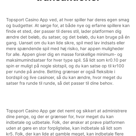
Topsport Casino App ved, at hver spiller har deres egen smag
og budgetter. At sørge for, at både nye og erfarne spillere kan
finde et sted, der passer til deres stil, lader platformen dig
ændre det beløb, du satser, og det beløb, du kan bruge på én
gang. Uanset om du kan lide sikre, spil med lav indsats eller
mere spændende spil med høj risiko, har appen muligheder
for alle. Appen giver dig en masse forskellige minimum- og
maksimumindsatser for hver type spil. Så lidt som kr0.10 per
spin er muligt på nogle slotspil, og du kan satse op til kr100
per runde på andre. Betting grænser er også fleksible i
bordspil og live casinoer, så du kan ændre, hvor meget du
satser fra runde til runde, så det passer til dine behov.
Topsport Casino App gør det nemt og sikkert at administrere
dine penge, og der er grænser for, hvor meget du kan
indbetale og udbetale. Folk, der ønsker at prøve platformen
uden at gøre en stor forpligtelse, kan indbetale så lidt som
kr5. Folk, der kan lide at gamble meget, kan indbetale flere