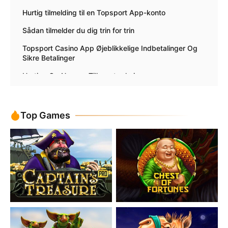
Hurtig tilmelding til en Topsport App-konto
Sådan tilmelder du dig trin for trin
Topsport Casino App Øjeblikkelige Indbetalinger Og
Sikre Betalinger
Hurtige Og Nemme Tilbagetrækninger
Sådan får du dine gevinster
Fleksible grænser for væddemål og transaktioner
Top Games
Glat Mobile Gaming Experience
Funktioner Til Sportsvæddemål På Topsport App
Vigtige Sports Betting Funktioner
Variety Of Casino Spil
Regelmæssige Kampagner Og Bonusser
Et stærkt sikkerhedssystem og databeskyttelse