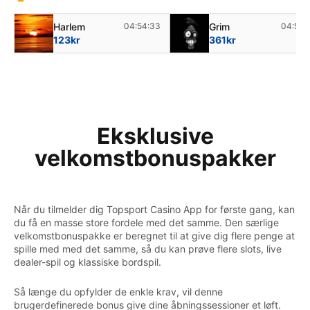
Harlem
04:54:33
Grim
04:54:
123kr
361kr
Eksklusive
velkomstbonuspakker
Når du tilmelder dig Topsport Casino App for første gang, kan
du få en masse store fordele med det samme. Den særlige
velkomstbonuspakke er beregnet til at give dig flere penge at
spille med med det samme, så du kan prøve flere slots, live
dealer-spil og klassiske bordspil.
Så længe du opfylder de enkle krav, vil denne
brugerdefinerede bonus give dine åbningssessioner et løft.