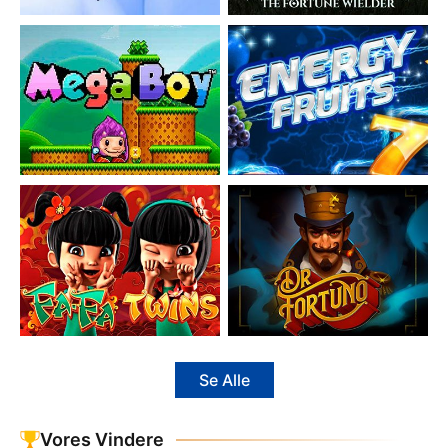
Se Alle
Vores Vindere